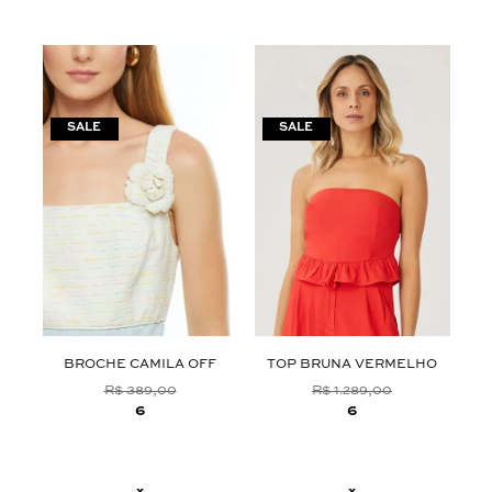
ZUL
BROCHE CAMILA OFF
TOP BRUNA VERMELHO
B
R$ 389,00
R$ 1.289,00
6
6