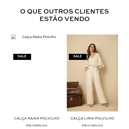
O QUE OUTROS CLIENTES
ESTÃO VENDO
O
CALÇA RAIKA POLVILHO
CALÇA LIRIA POLVILHO
C
R$ 1.689,00
R$ 1.489,00