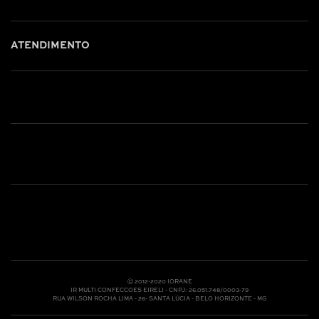
ATENDIMENTO
Shop online: (31) 2010-4222
Whatsapp: (31) 97219-6604
Email: shoponline@iorane.com.br
Nossas Lojas
Ⓒ 2012-2020 IORANE
IR MULTI CONFECCOES EIRELI - CNPJ: 26.051.748/0003-79
RUA WILSON ROCHA LIMA - 26- SANTA LÚCIA - BELO HORIZONTE - MG