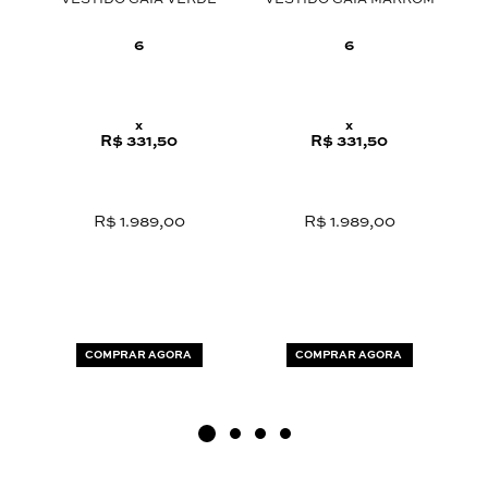
VESTIDO GAIA VERDE
VESTIDO GAIA MARROM
C
O
6
6
x
x
R$ 331,50
R$ 331,50
R$ 1.989,00
R$ 1.989,00
COMPRAR AGORA
COMPRAR AGORA