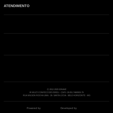
ATENDIMENTO
Shop online: (31) 2010-4222
Whatsapp: (31) 97219-6604
Email: shoponline@iorane.com.br
Nossas Lojas
Ⓒ 2012-2020 IORANE
IR MULTI CONFECCOES EIRELI - CNPJ: 26.051.748/0003-79
RUA WILSON ROCHA LIMA - 26- SANTA LÚCIA - BELO HORIZONTE - MG
Powered by
Developed by