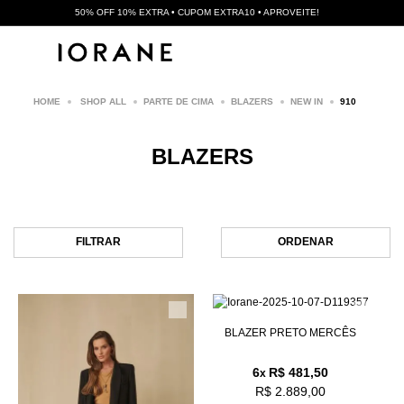
50% OFF 10% EXTRA • CUPOM EXTRA10 • APROVEITE!
SHOP ALL
PARTE DE CIMA
BLAZERS
NEW IN
910
BLAZERS
FILTRAR
ORDENAR
BLAZER PRETO MERCÊS
6
R$ 481,50
x
R$ 2.889,00