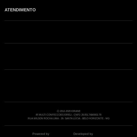
ATENDIMENTO
Shop online: (31) 2010-4222
Whatsapp: (31) 97219-6604
Email: shoponline@iorane.com.br
Nossas Lojas
Ⓒ 2012-2020 IORANE
IR MULTI CONFECCOES EIRELI - CNPJ: 26.051.748/0003-79
RUA WILSON ROCHA LIMA - 26- SANTA LÚCIA - BELO HORIZONTE - MG
Powered by
Developed by