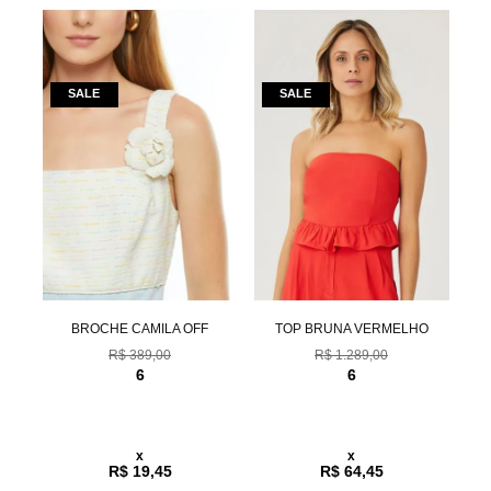
UL
BROCHE CAMILA OFF
TOP BRUNA VERMELHO
R$ 389,00
R$ 1.289,00
6
6
x
x
R$ 19,45
R$ 64,45