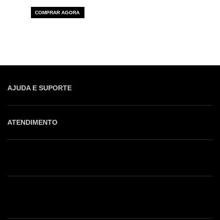
COMPRAR AGORA
AJUDA E SUPORTE
ATENDIMENTO
Shop online: (31) 2010-4222
Whatsapp: (31) 97219-6604
Email: shoponline@iorane.com.br
Nossas Lojas