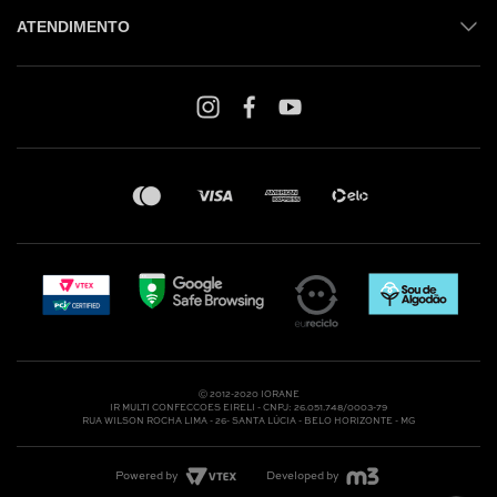
ATENDIMENTO
Shop online: (31) 2010-4222
Whatsapp: (31) 97219-6604
Email: shoponline@iorane.com.br
Nossas Lojas
Ⓒ 2012-2020 IORANE
IR MULTI CONFECCOES EIRELI - CNPJ: 26.051.748/0003-79
RUA WILSON ROCHA LIMA - 26- SANTA LÚCIA - BELO HORIZONTE - MG
Powered by
Developed by