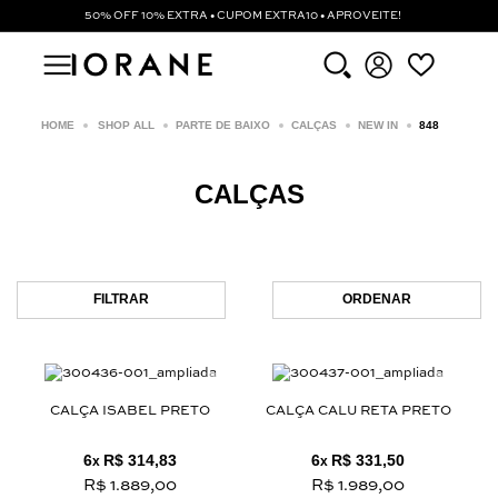
50% OFF 10% EXTRA • CUPOM EXTRA10 • APROVEITE!
SHOP ALL
PARTE DE BAIXO
CALÇAS
NEW IN
848
CALÇAS
FILTRAR
ORDENAR
CALÇA ISABEL PRETO
CALÇA CALU RETA PRETO
6
R$ 314,83
6
R$ 331,50
x
x
R$ 1.889,00
R$ 1.989,00