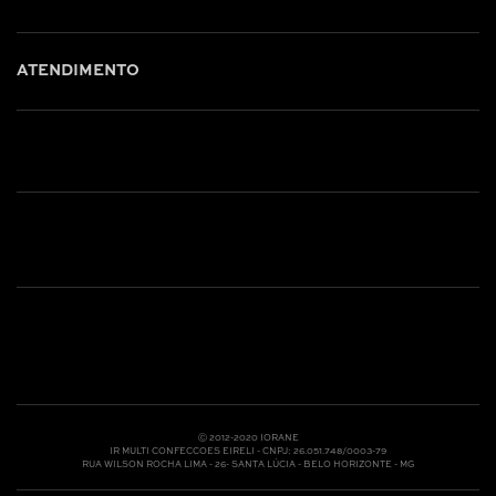
ATENDIMENTO
Shop online: (31) 2010-4222
Whatsapp: (31) 97219-6604
Email: shoponline@iorane.com.br
Nossas Lojas
Ⓒ 2012-2020 IORANE
IR MULTI CONFECCOES EIRELI - CNPJ: 26.051.748/0003-79
RUA WILSON ROCHA LIMA - 26- SANTA LÚCIA - BELO HORIZONTE - MG