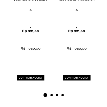
VESTIDO GAIA VERDE
VESTIDO GAIA MARROM
C
O
6
6
x
x
R$ 331,50
R$ 331,50
R$ 1.989,00
R$ 1.989,00
COMPRAR AGORA
COMPRAR AGORA