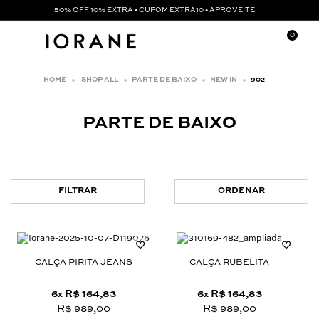
50% OFF 10% EXTRA • CUPOM EXTRA10 • APROVEITE!
0
SHOP ALL
PARTE DE BAIXO
NEW IN
902
PARTE DE BAIXO
FILTRAR
ORDENAR
CALÇA PIRITA JEANS
CALÇA RUBELITA
6
R$ 164,83
6
R$ 164,83
x
x
R$ 989,00
R$ 989,00