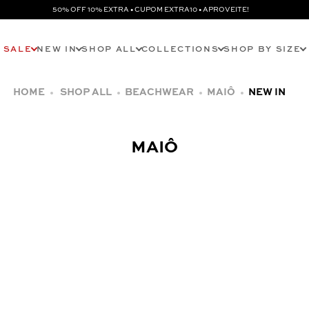
50% OFF 10% EXTRA • CUPOM EXTRA10 • APROVEITE!
SALE
NEW IN
SHOP ALL
COLLECTIONS
SHOP BY SIZE
SHOP ALL
BEACHWEAR
MAIÔ
NEW IN
MAIÔ