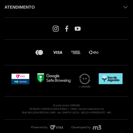
ATENDIMENTO
Shop online: (31) 2010-4222
Whatsapp: (31) 97219-6604
Email: shoponline@iorane.com.br
Nossas Lojas
Ⓒ 2012-2020 IORANE
IR MULTI CONFECCOES EIRELI - CNPJ: 26.051.748/0003-79
RUA WILSON ROCHA LIMA - 26- SANTA LÚCIA - BELO HORIZONTE - MG
Powered by
Developed by