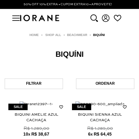
50% OFF 10% EXTRA • CUPOM EXTRA10 • APROVEITE!
SHOP ALL
BEACHWEAR
BIQUÍNI
BIQUÍNI
FILTRAR
ORDENAR
BIQUINI AMELIE AZUL
BIQUINI SIENNA AZUL
CACHAÇA
CACHAÇA
R$ 1.289,00
R$ 1.289,00
10
R$ 38,67
6
R$ 64,45
x
x