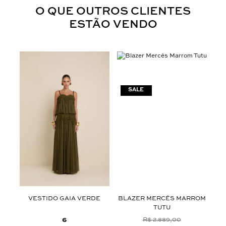
O QUE OUTROS CLIENTES
ESTÃO VENDO
OM
VESTIDO GAIA VERDE
BLAZER MERCÊS MARROM
TUTU
6
R$ 2.889,00