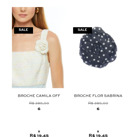
BROCHE CAMILA OFF
BROCHE FLOR SABRINA
B
R$ 389,00
R$ 389,00
6
6
x
x
R$ 19,45
R$ 19,45