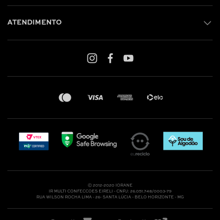
ATENDIMENTO
Shop online: (31) 2010-4222
Whatsapp: (31) 97219-6604
Email: shoponline@iorane.com.br
Nossas Lojas
Ⓒ 2012-2020 IORANE
IR MULTI CONFECCOES EIRELI - CNPJ: 26.051.748/0003-79
RUA WILSON ROCHA LIMA - 26- SANTA LÚCIA - BELO HORIZONTE - MG