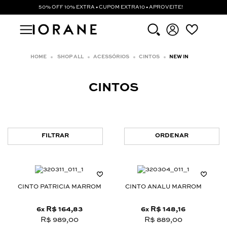
50% OFF 10% EXTRA • CUPOM EXTRA10 • APROVEITE!
SHOP ALL
ACESSÓRIOS
CINTOS
NEW IN
CINTOS
FILTRAR
ORDENAR
CINTO PATRICIA MARROM
CINTO ANALU MARROM
6
R$ 164,83
6
R$ 148,16
x
x
R$ 989,00
R$ 889,00