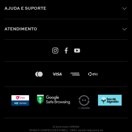
AJUDA E SUPORTE
ATENDIMENTO
Shop online: (31) 2010-4222
Whatsapp: (31) 97219-6604
Email: shoponline@iorane.com.br
Nossas Lojas
Ⓒ 2012-2020 IORANE
IR MULTI CONFECCOES EIRELI - CNPJ: 26.051.748/0003-79