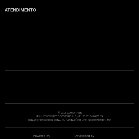
ATENDIMENTO
Shop online: (31) 2010-4222
Whatsapp: (31) 97219-6604
Email: shoponline@iorane.com.br
Nossas Lojas
Ⓒ 2012-2020 IORANE
IR MULTI CONFECCOES EIRELI - CNPJ: 26.051.748/0003-79
RUA WILSON ROCHA LIMA - 26- SANTA LÚCIA - BELO HORIZONTE - MG
Powered by
Developed by