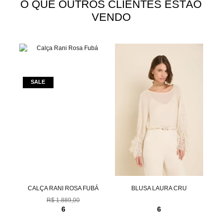
O QUE OUTROS CLIENTES ESTÃO
VENDO
ROM
CALÇA RANI ROSA FUBÁ
BLUSA LAURA CRU
R$ 1.889,00
6
6