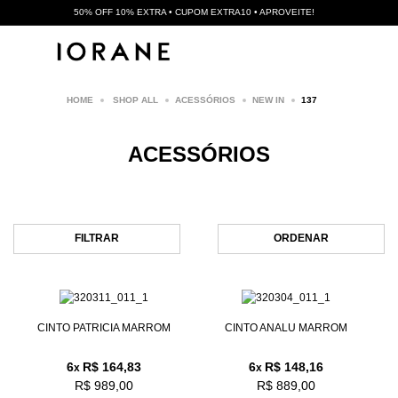
50% OFF 10% EXTRA • CUPOM EXTRA10 • APROVEITE!
SHOP ALL
ACESSÓRIOS
NEW IN
137
ACESSÓRIOS
FILTRAR
ORDENAR
CINTO PATRICIA MARROM
CINTO ANALU MARROM
6
R$ 164,83
6
R$ 148,16
x
x
R$ 989,00
R$ 889,00