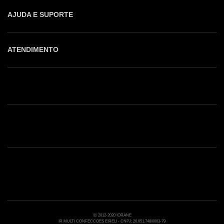
AJUDA E SUPORTE
ATENDIMENTO
Shop online: (31) 2010-4222
Whatsapp: (31) 97219-6604
Email: shoponline@iorane.com.br
Nossas Lojas
Ⓒ 2012-2020 IORANE
IR MULTI CONFECCOES EIRELI - CNPJ: 26.051.748/0003-79