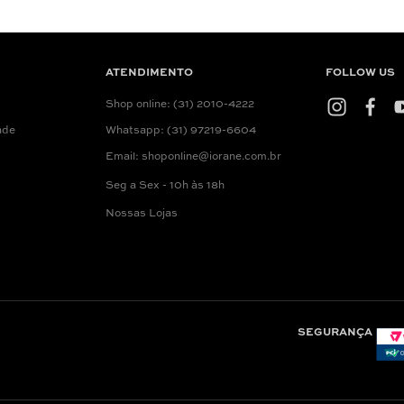
ATENDIMENTO
FOLLOW US
Shop online: (31) 2010-4222
ade
Whatsapp: (31) 97219-6604
Email: shoponline@iorane.com.br
Seg a Sex - 10h às 18h
Nossas Lojas
SEGURANÇA