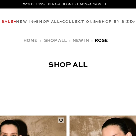
50% OFF 10% EXTRA • CUPOM EXTRA10 • APROVEITE!
SALE
NEW IN
SHOP ALL
COLLECTIONS
SHOP BY SIZE
SHOP ALL
NEW IN
ROSE
SHOP ALL