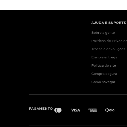
AJUDA E SUPORTE
Sobre a gente
Politicas de Privacid
Trocas e devoluções
Envio e entrega
Política do site
Compra segura
Como navegar
PAGAMENTO