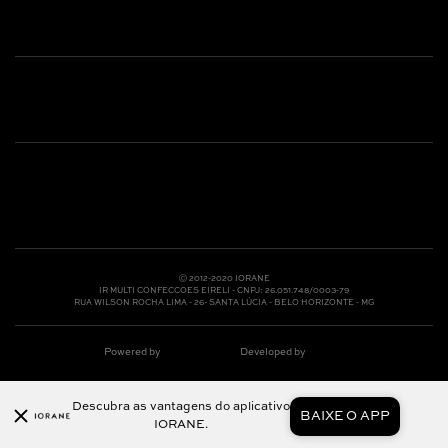
Whatsapp: (31) 97219-6604
Email: shoponline@iorane.com.br
Nossas Lojas
Ⓒ 2012-2020 IORANE
IR MULTI CONFECCOES EIRELI - CNPJ: 26.051.748/0003-79
RUA WILSON ROCHA LIMA - 26- SANTA LÚCIA - BELO HORIZONTE - MG
Powered by
Developed by
Descubra as vantagens do aplicativo
BAIXE O APP
IORANE.