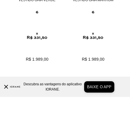
NTA
VESTIDO GAIA VERDE
VESTIDO GAIA MARROM
6
6
x
x
R$ 331,50
R$ 331,50
R$ 1.989,00
R$ 1.989,00
Descubra as vantagens do aplicativo
BAIXE O APP
IORANE.
COMPRAR AGORA
COMPRAR AGORA