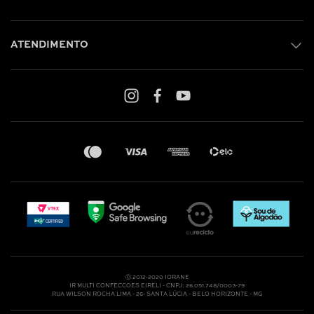
ATENDIMENTO
Shop online: (31) 2010-4222
Whatsapp: (31) 97219-6604
Email: shoponline@iorane.com.br
Nossas Lojas
Ⓒ 2012-2020 IORANE
IR MULTI CONFECCOES EIRELI - CNPJ: 26.051.748/0003-79
RUA WILSON ROCHA LIMA - 26- SANTA LÚCIA - BELO HORIZONTE - MG