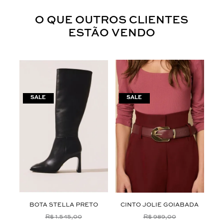
O QUE OUTROS CLIENTES
ESTÃO VENDO
AS
BOTA STELLA PRETO
CINTO JOLIE GOIABADA
B
R$ 1.545,00
R$ 989,00