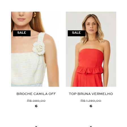
ZUL
BROCHE CAMILA OFF
TOP BRUNA VERMELHO
B
R$ 389,00
R$ 1.289,00
6
6