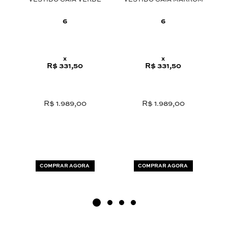
VESTIDO GAIA VERDE
VESTIDO GAIA MARROM
C
O
6
6
x
x
R$ 331,50
R$ 331,50
R$ 1.989,00
R$ 1.989,00
COMPRAR AGORA
COMPRAR AGORA