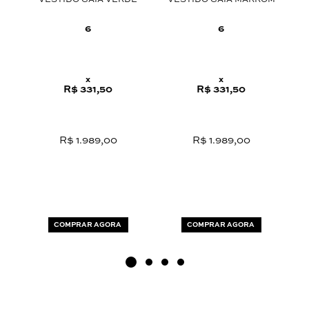
VESTIDO GAIA VERDE
VESTIDO GAIA MARROM
C
6
6
x
x
R$ 331,50
R$ 331,50
R$ 1.989,00
R$ 1.989,00
COMPRAR AGORA
COMPRAR AGORA