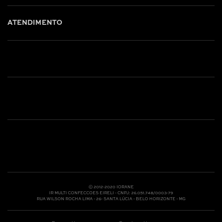
ATENDIMENTO
Shop online: (31) 2010-4222
Whatsapp: (31) 97219-6604
Email: shoponline@iorane.com.br
Nossas Lojas
Ⓒ 2012-2020 IORANE
IR MULTI CONFECCOES EIRELI - CNPJ: 26.051.748/0003-79
RUA WILSON ROCHA LIMA - 26- SANTA LÚCIA - BELO HORIZONTE - MG