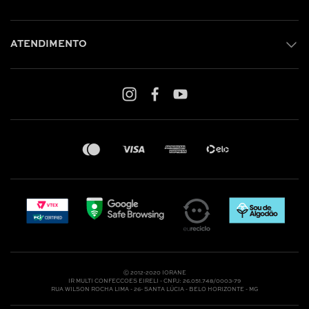
ATENDIMENTO
Shop online: (31) 2010-4222
Whatsapp: (31) 97219-6604
Email: shoponline@iorane.com.br
Nossas Lojas
Ⓒ 2012-2020 IORANE
IR MULTI CONFECCOES EIRELI - CNPJ: 26.051.748/0003-79
RUA WILSON ROCHA LIMA - 26- SANTA LÚCIA - BELO HORIZONTE - MG