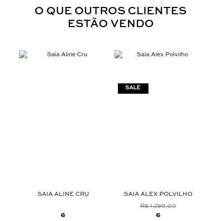
O QUE OUTROS CLIENTES
ESTÃO VENDO
SAIA ALINE CRU
SAIA ALEX POLVILHO
K
O
R$ 1.289,00
6
6