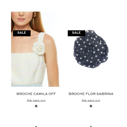
BROCHE CAMILA OFF
BROCHE FLOR SABRINA
B
R$ 389,00
R$ 389,00
6
6