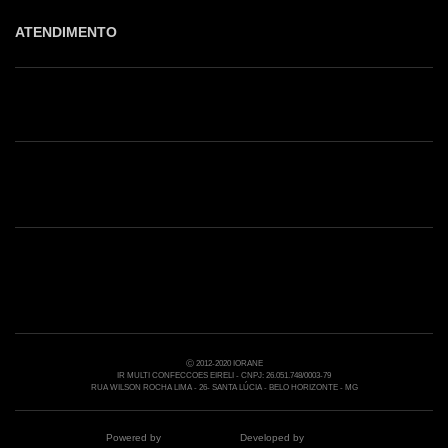
ATENDIMENTO
Shop online: (31) 2010-4222
Whatsapp: (31) 97219-6604
Email: shoponline@iorane.com.br
Nossas Lojas
Ⓒ 2012-2020 IORANE
IR MULTI CONFECCOES EIRELI - CNPJ: 26.051.748/0003-79
RUA WILSON ROCHA LIMA - 26- SANTA LÚCIA - BELO HORIZONTE - MG
Powered by
Developed by