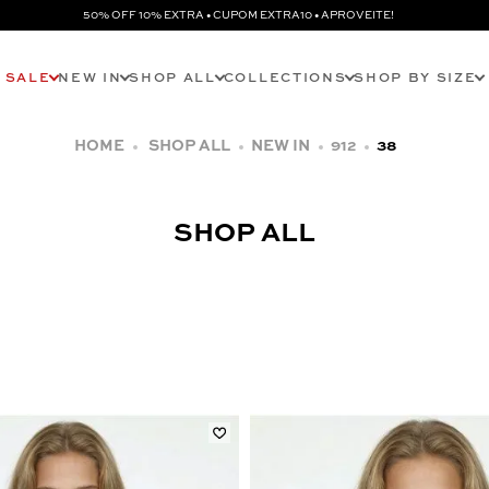
50% OFF 10% EXTRA • CUPOM EXTRA10 • APROVEITE!
SALE
NEW IN
SHOP ALL
COLLECTIONS
SHOP BY SIZE
SHOP ALL
NEW IN
912
38
SHOP ALL