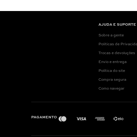
AJUDA E SUPORTE
Sobre a gente
Politicas de Privacid
Trocas e devoluções
Envio e entrega
Política do site
Compra segura
Como navegar
PAGAMENTO