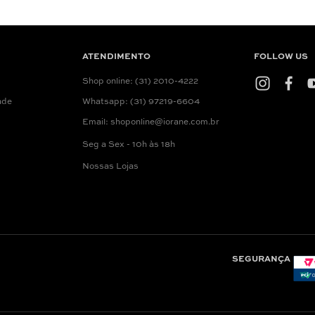
ATENDIMENTO
FOLLOW US
Shop online: (31) 2010-4222
ade
Whatsapp: (31) 97219-6604
Email: shoponline@iorane.com.br
Seg a Sex - 10h às 18h
Nossas Lojas
SEGURANÇA