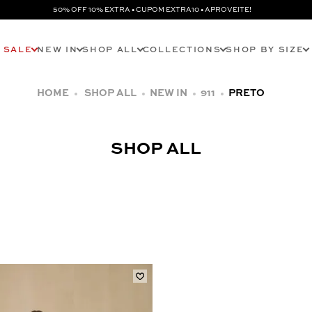
50% OFF 10% EXTRA • CUPOM EXTRA10 • APROVEITE!
SALE
NEW IN
SHOP ALL
COLLECTIONS
SHOP BY SIZE
SHOP ALL
NEW IN
911
PRETO
SHOP ALL