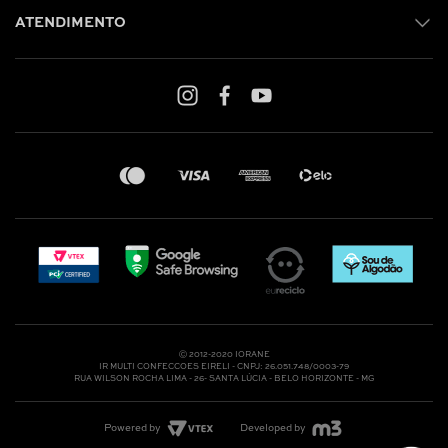
ATENDIMENTO
Shop online: (31) 2010-4222
Whatsapp: (31) 97219-6604
Email: shoponline@iorane.com.br
Nossas Lojas
Ⓒ 2012-2020 IORANE
IR MULTI CONFECCOES EIRELI - CNPJ: 26.051.748/0003-79
RUA WILSON ROCHA LIMA - 26- SANTA LÚCIA - BELO HORIZONTE - MG
Powered by
Developed by