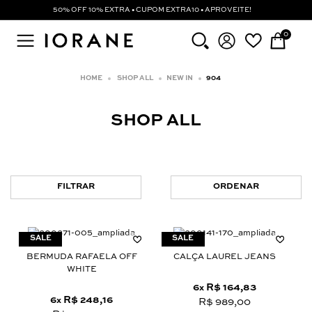
50% OFF 10% EXTRA • CUPOM EXTRA10 • APROVEITE!
0
SHOP ALL
NEW IN
904
SHOP ALL
FILTRAR
ORDENAR
BERMUDA RAFAELA OFF
CALÇA LAUREL JEANS
WHITE
6
R$ 164,83
x
6
R$ 248,16
x
R$ 989,00