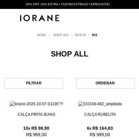
50% OFF 10% EXTRA • CUPOM EXTRA10 • APROVEITE!
SHOP ALL
NEW IN
902
SHOP ALL
FILTRAR
ORDENAR
CALÇA PIRITA JEANS
CALÇA RUBELITA
10
R$ 98,90
6
R$ 164,83
x
x
R$ 989,00
R$ 989,00