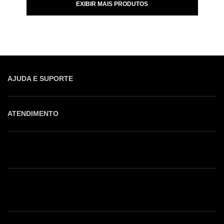
EXIBIR MAIS PRODUTOS
AJUDA E SUPORTE
ATENDIMENTO
Shop online: (31) 2010-4222
Whatsapp: (31) 97219-6604
Email: shoponline@iorane.com.br
Nossas Lojas