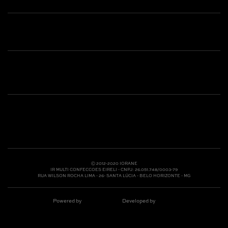
Shop online: (31) 2010-4222
Whatsapp: (31) 97219-6604
Email: shoponline@iorane.com.br
Nossas Lojas
Ⓒ 2012-2020 IORANE
IR MULTI CONFECCOES EIRELI - CNPJ: 26.051.748/0003-79
RUA WILSON ROCHA LIMA - 26- SANTA LÚCIA - BELO HORIZONTE - MG
Powered by
Developed by