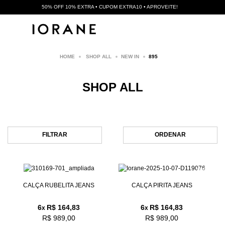
50% OFF 10% EXTRA • CUPOM EXTRA10 • APROVEITE!
SHOP ALL
NEW IN
895
SHOP ALL
FILTRAR
ORDENAR
CALÇA RUBELITA JEANS
CALÇA PIRITA JEANS
6
R$ 164,83
6
R$ 164,83
x
x
R$ 989,00
R$ 989,00