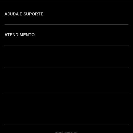
AJUDA E SUPORTE
ATENDIMENTO
Shop online: (31) 2010-4222
Whatsapp: (31) 97219-6604
Email: shoponline@iorane.com.br
Nossas Lojas