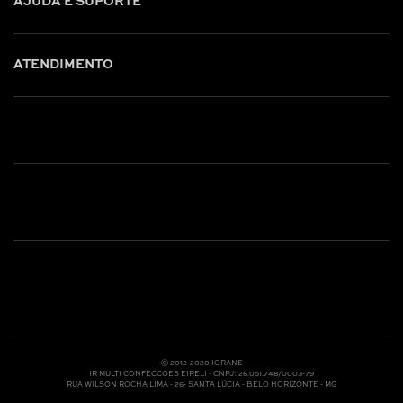
AJUDA E SUPORTE
ATENDIMENTO
Shop online: (31) 2010-4222
Whatsapp: (31) 97219-6604
Email: shoponline@iorane.com.br
Nossas Lojas
Ⓒ 2012-2020 IORANE
IR MULTI CONFECCOES EIRELI - CNPJ: 26.051.748/0003-79
RUA WILSON ROCHA LIMA - 26- SANTA LÚCIA - BELO HORIZONTE - MG