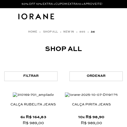
50% OFF 10% EXTRA • CUPOM EXTRA10 • APROVEITE!
SHOP ALL
NEW IN
895
34
SHOP ALL
FILTRAR
ORDENAR
CALÇA RUBELITA JEANS
CALÇA PIRITA JEANS
6
R$ 164,83
10
R$ 98,90
x
x
R$ 989,00
R$ 989,00