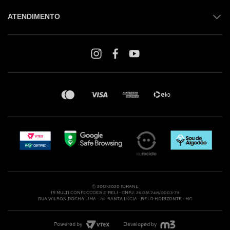
ATENDIMENTO
Shop online: (31) 2010-4222
Whatsapp: (31) 97219-6604
Email: shoponline@iorane.com.br
Nossas Lojas
Ⓒ 2012-2020 IORANE
IR MULTI CONFECCOES EIRELI - CNPJ: 26.051.748/0003-79
RUA WILSON ROCHA LIMA - 26- SANTA LÚCIA - BELO HORIZONTE - MG
Powered by
Developed by