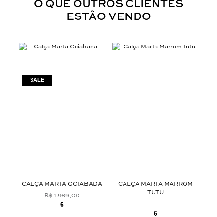
O QUE OUTROS CLIENTES
ESTÃO VENDO
FF
CALÇA MARTA GOIABADA
CALÇA MARTA MARROM
C
TUTU
R$ 1.989,00
6
6