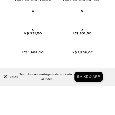
VESTIDO GAIA VERDE
VESTIDO GAIA MARROM
C
6
6
x
x
R$ 331,50
R$ 331,50
R$ 1.989,00
R$ 1.989,00
Descubra as vantagens do aplicativo
BAIXE O APP
IORANE.
COMPRAR AGORA
COMPRAR AGORA