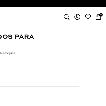
0
DOS PARA
destaques.