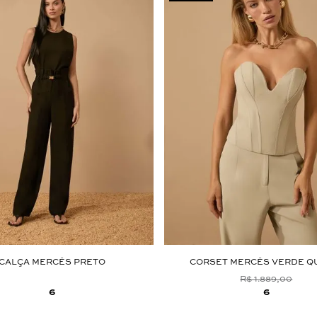
CALÇA MERCÊS PRETO
CORSET MERCÊS VERDE Q
R$ 1.889,00
6
6