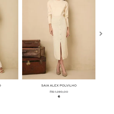
O
SAIA ALEX POLVILHO
R$ 1.289,00
6