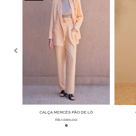
TA
CALÇA MERCÊS PÃO DE LÓ
R$ 1.989,00
6