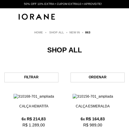
50% OFF 10% EXTRA • CUPOM EXTRA10 • APROVEITE!
SHOP ALL
NEW IN
863
SHOP ALL
FILTRAR
ORDENAR
CALÇA HEMATITA
CALÇA ESMERALDA
6
R$ 214,83
6
R$ 164,83
x
x
R$ 1.289,00
R$ 989,00