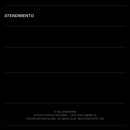
ATENDIMENTO
Shop online: (31) 2010-4222
Whatsapp: (31) 97219-6604
Email: shoponline@iorane.com.br
Nossas Lojas
Ⓒ 2012-2020 IORANE
IR MULTI CONFECCOES EIRELI - CNPJ: 26.051.748/0003-79
RUA WILSON ROCHA LIMA - 26- SANTA LÚCIA - BELO HORIZONTE - MG