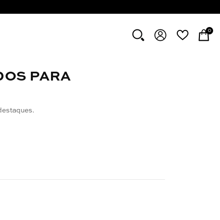
0
DOS PARA
destaques.