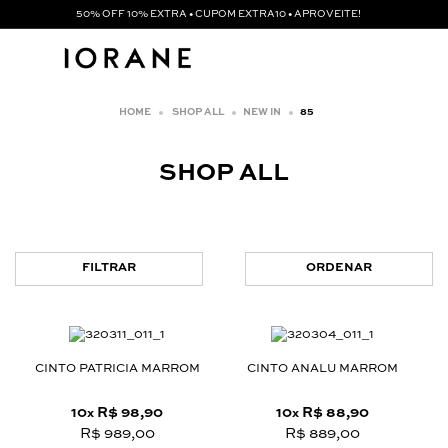
50% OFF 10% EXTRA • CUPOM EXTRA10 • APROVEITE!
SHOP ALL
NEW IN
85
SHOP ALL
FILTRAR
ORDENAR
CINTO PATRICIA MARROM
CINTO ANALU MARROM
10
R$ 98,90
10
R$ 88,90
x
x
R$ 989,00
R$ 889,00