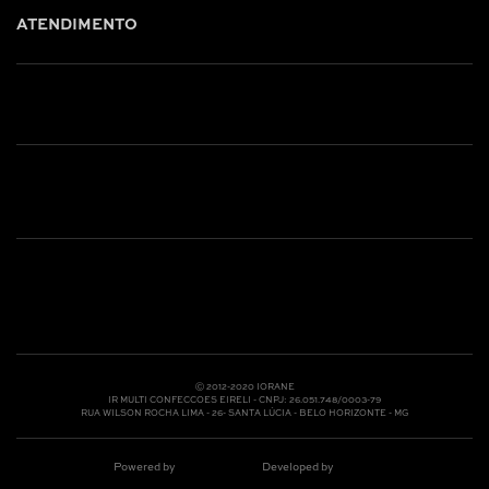
ATENDIMENTO
Shop online: (31) 2010-4222
Whatsapp: (31) 97219-6604
Email: shoponline@iorane.com.br
Nossas Lojas
Ⓒ 2012-2020 IORANE
IR MULTI CONFECCOES EIRELI - CNPJ: 26.051.748/0003-79
RUA WILSON ROCHA LIMA - 26- SANTA LÚCIA - BELO HORIZONTE - MG
Powered by
Developed by