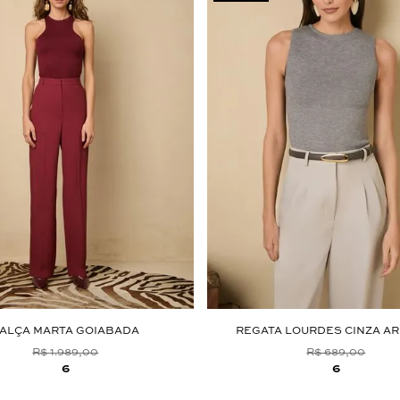
ALÇA MARTA GOIABADA
REGATA LOURDES CINZA A
R$ 1.989,00
R$ 689,00
6
6