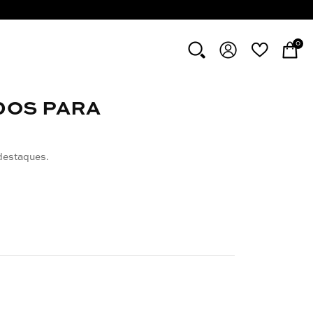
0
DOS PARA
destaques.