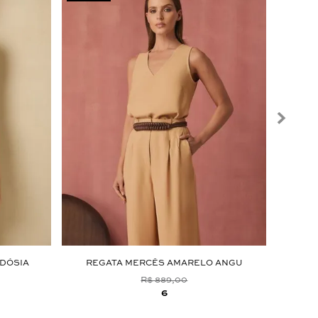
RDÓSIA
REGATA MERCÊS AMARELO ANGU
RE
R$ 889,00
6