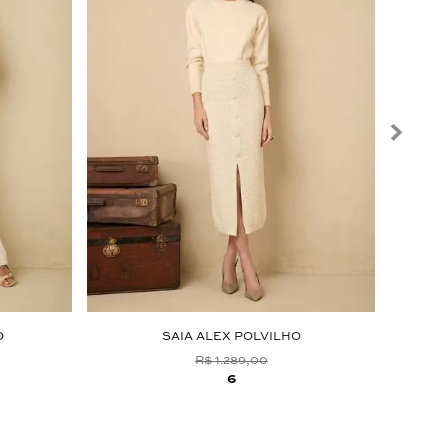
O
SAIA ALEX POLVILHO
R$ 1.289,00
6