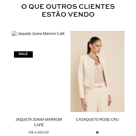
O QUE OUTROS CLIENTES
ESTÃO VENDO
JAQUETA JOANA MARROM
CASAQUETO ROSE CRU
CA
CAFÉ
R$ 1.989,00
6