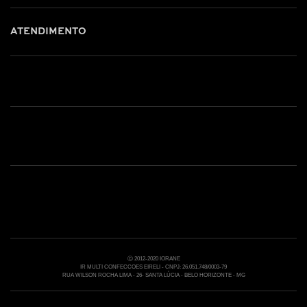
ATENDIMENTO
Shop online: (31) 2010-4222
Whatsapp: (31) 97219-6604
Email: shoponline@iorane.com.br
Nossas Lojas
Ⓒ 2012-2020 IORANE
IR MULTI CONFECCOES EIRELI - CNPJ: 26.051.748/0003-79
RUA WILSON ROCHA LIMA - 26- SANTA LÚCIA - BELO HORIZONTE - MG