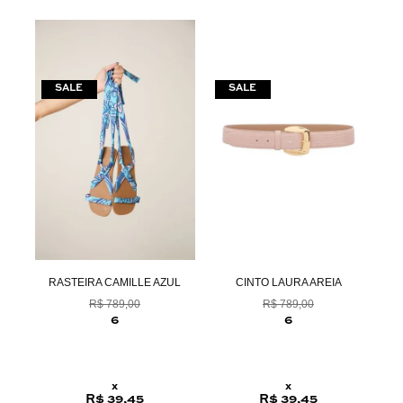
RASTEIRA CAMILLE AZUL
CINTO LAURA AREIA
R$ 789,00
R$ 789,00
6
6
x
x
R$ 39,45
R$ 39,45