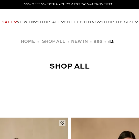
50% OFF 10% EXTRA • CUPOM EXTRA10 • APROVEITE!
SALE
NEW IN
SHOP ALL
COLLECTIONS
SHOP BY SIZE
SHOP ALL
NEW IN
852
42
SHOP ALL