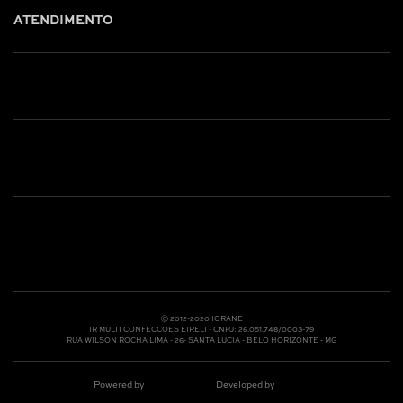
ATENDIMENTO
Shop online: (31) 2010-4222
Whatsapp: (31) 97219-6604
Email: shoponline@iorane.com.br
Nossas Lojas
Ⓒ 2012-2020 IORANE
IR MULTI CONFECCOES EIRELI - CNPJ: 26.051.748/0003-79
RUA WILSON ROCHA LIMA - 26- SANTA LÚCIA - BELO HORIZONTE - MG
Powered by
Developed by