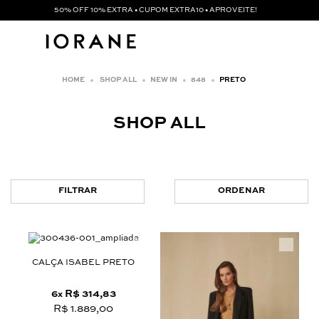
50% OFF 10% EXTRA • CUPOM EXTRA10 • APROVEITE!
SHOP ALL
NEW IN
848
PRETO
SHOP ALL
FILTRAR
ORDENAR
CALÇA ISABEL PRETO
6
R$ 314,83
x
R$ 1.889,00