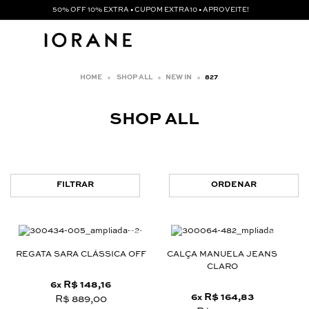
50% OFF 10% EXTRA • CUPOM EXTRA10 • APROVEITE!
SHOP ALL
NEW IN
827
SHOP ALL
FILTRAR
ORDENAR
REGATA SARA CLÁSSICA OFF
CALÇA MANUELA JEANS
CLARO
6
R$ 148,16
x
6
R$ 164,83
x
R$ 889,00