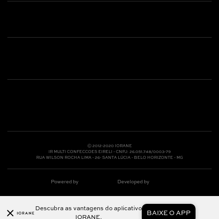
Shop online: (31) 2010-4222
Whatsapp: (31) 97219-6604
Email: shoponline@iorane.com.br
Nossas Lojas
Ⓒ 2012-2020 IORANE
IR MULTI CONFECCOES EIRELI - CNPJ: 26.051.748/0003-79
RUA WILSON ROCHA LIMA - 26- SANTA LÚCIA - BELO HORIZONTE - MG
Powered by
Developed by
Descubra as vantagens do aplicativo
BAIXE O APP
IORANE.