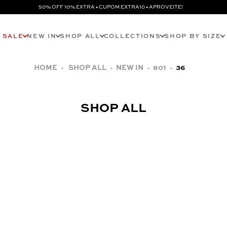
50% OFF 10% EXTRA • CUPOM EXTRA10 • APROVEITE!
SALE
NEW IN
SHOP ALL
COLLECTIONS
SHOP BY SIZE
SHOP ALL
NEW IN
801
36
SHOP ALL