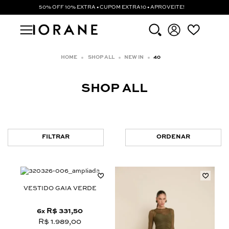
50% OFF 10% EXTRA • CUPOM EXTRA10 • APROVEITE!
SHOP ALL
NEW IN
40
SHOP ALL
FILTRAR
ORDENAR
VESTIDO GAIA VERDE
6
R$ 331,50
x
R$ 1.989,00