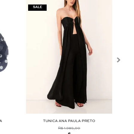
A
TUNICA ANA PAULA PRETO
SA
R$ 1.989,00
6