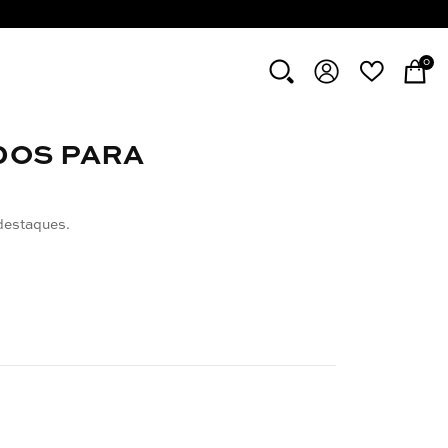
0
DOS PARA
destaques.