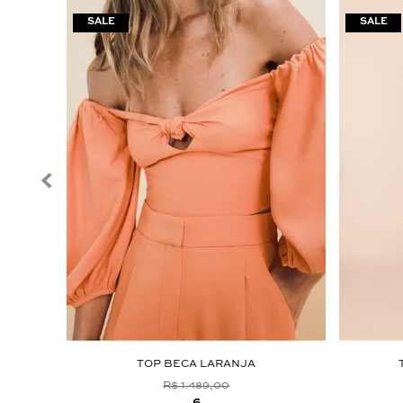
TE
TOP BECA LARANJA
R$ 1.489,00
6