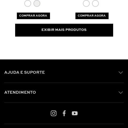
COMPRAR AGORA
COMPRAR AGORA
EXIBIR MAIS PRODUTOS
AJUDA E SUPORTE
ATENDIMENTO
Shop online: (31) 2010-4222
Whatsapp: (31) 97219-6604
Email: shoponline@iorane.com.br