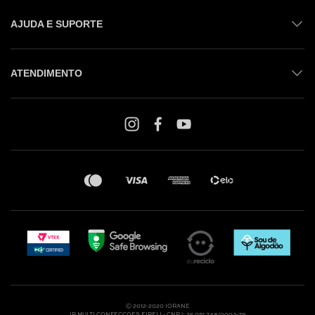
AJUDA E SUPORTE
ATENDIMENTO
Shop online: (31) 2010-4222
Whatsapp: (31) 97219-6604
Email: shoponline@iorane.com.br
Nossas Lojas
Ⓒ 2012-2020 IORANE
IR MULTI CONFECCOES EIRELI - CNPJ: 26.051.748/0003-79